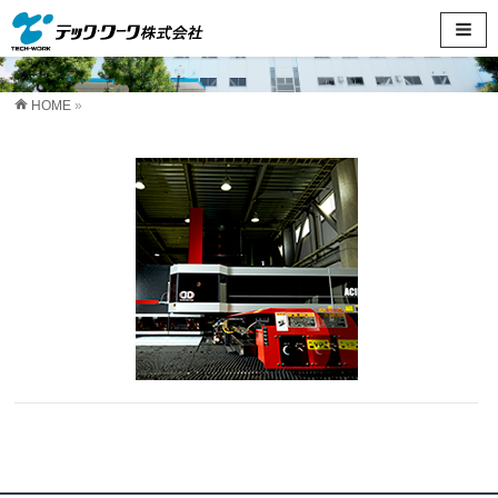
HOME
»