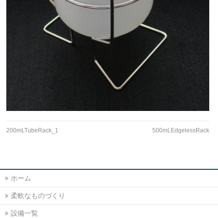
200mLTubeRack_1
500mLEdgelessRack
ホーム
柔軟なものづくり
設備一覧