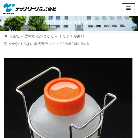
500mLTubeRack
HOME
»
柔軟なものづくり
»
オリジナル商品
»
引っかかりのない遠沈管ラック
»
500mLTubeRack