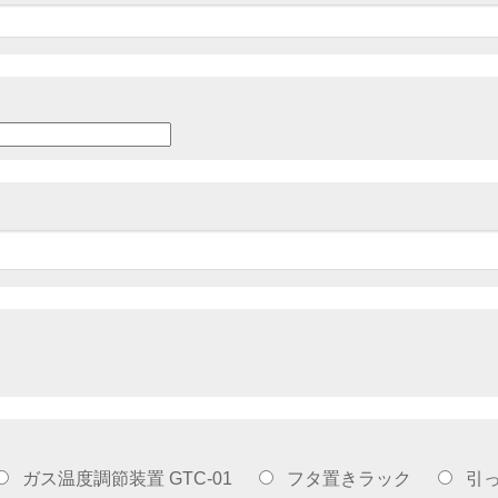
ガス温度調節装置 GTC-01
フタ置きラック
引